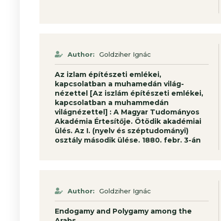
Author:
Goldziher Ignác
Az izlam építészeti emlékei,
kapcsolatban a muhamedán világ-
nézettel [Az iszlám építészeti emlékei,
kapcso­latban a muhammedán
világnézettel] : A Magyar Tudományos
Akadémia Értesítője. Ötödik akadémiai
ülés. Az I. (nyelv és széptudományi)
osztály második ülése. 1880. febr. 3-án
Author:
Goldziher Ignác
Endogamy and Polygamy among the
Arabs