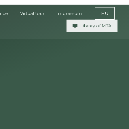
ence
Virtual tour
Impressum
HU
Library of MTA