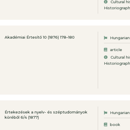
Cultural h
Historiograp
Akadémiai Értesítő 10 (1876) 178–180
Hungarian
article
Cultural h
Historiograp
Értekezések a nyelv- és széptudományok
Hungarian
köréből 6/4 (1877)
book