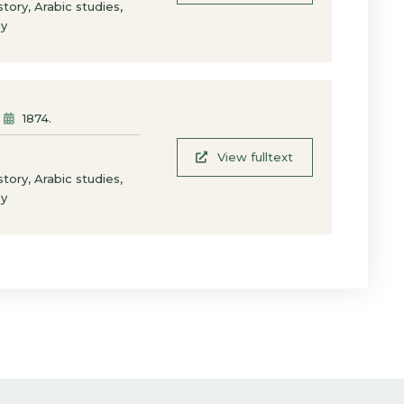
,
,
istory
Arabic studies
hy
1874
.
View fulltext
,
,
istory
Arabic studies
hy