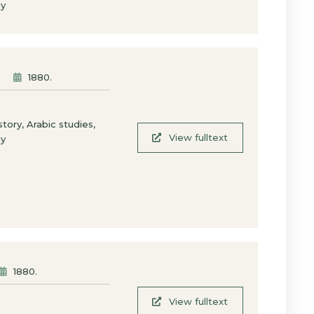
hy
1880
.
,
,
istory
Arabic studies
View fulltext
hy
1880
.
View fulltext