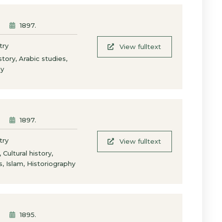
1897
.
try
View fulltext
,
,
istory
Arabic studies
hy
1897
.
try
View fulltext
,
,
Cultural history
,
,
s
Islam
Historiography
1895
.