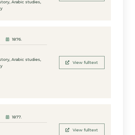
,
,
istory
Arabic studies
hy
1876
.
,
,
istory
Arabic studies
View fulltext
hy
1877
.
View fulltext