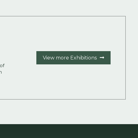
View more Exhibitions
of
h