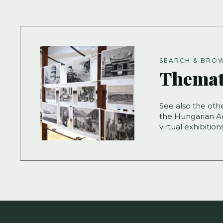
SEARCH & BRO
Themat
See also the oth
the Hungarian Ac
virtual exhibitio