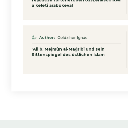
fejlődése történetében összehasonlítva
a keleti arabokéval
Author:
Goldziher Ignác
‛Alî b. Mejmûn al-Maġribî und sein
Sittenspiegel des östlichen Islam